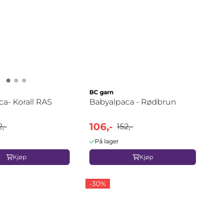
BC garn
a- Korall RAS
Babyalpaca - Rødbrun
106,-
2,-
152,-
På lager
Kjøp
Kjøp
-30%