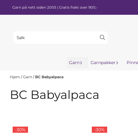
Hopp til innhold
Garn på nett siden 2005 | Gratis frakt over 900,-
Garn
Garnpakker
Pinn
Hjem
/
Garn
/
BC Babyalpaca
BC Babyalpaca
-30%
-30%