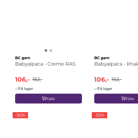
BC garn
BC garn
Babyalpaca - Creme RAS
Babyalpaca - Khak
106,-
106,-
152,-
152,-
På lager
På lager
Kjøp
Kjøp
-30%
-30%