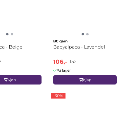
BC garn
ca - Beige
Babyalpaca - Lavendel
106,-
2,-
152,-
På lager
Kjøp
Kjøp
-30%