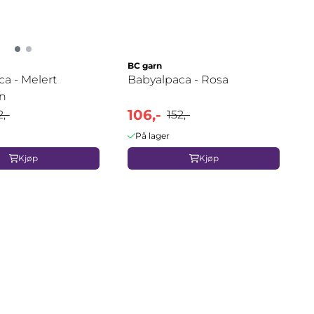
BC garn
a - Melert
Babyalpaca - Rosa
n
106,-
2,-
152,-
På lager
Kjøp
Kjøp