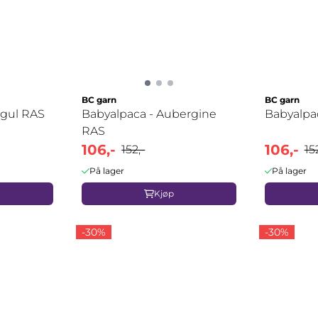
BC garn
BC garn
tgul RAS
Babyalpaca - Aubergine
Babyalpa
RAS
106,-
106,-
152,-
15
På lager
På lager
Kjøp
-30%
-30%