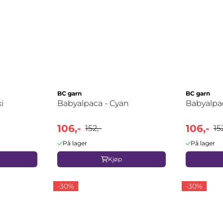
BC garn
BC garn
i
Babyalpaca - Cyan
Babyalpac
106,-
106,-
152,-
15
På lager
På lager
Kjøp
-30%
-30%