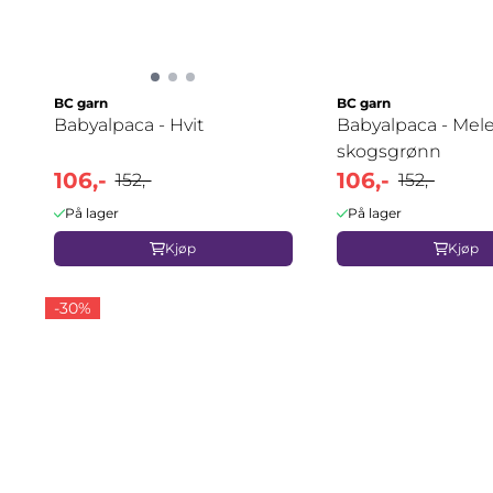
BC garn
BC garn
Babyalpaca - Hvit
Babyalpaca - Mele
skogsgrønn
106,-
106,-
152,-
152,-
På lager
På lager
Kjøp
Kjøp
-30%