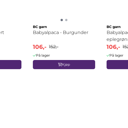
BC garn
BC garn
rt
Babyalpaca - Burgunder
Babyalpac
eplegrøn
106,-
106,-
152,-
15
På lager
På lager
Kjøp