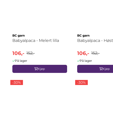
BC garn
BC garn
Babyalpaca - Melert lilla
Babyalpaca - Høs
106,-
106,-
152,-
152,-
På lager
På lager
Kjøp
Kjøp
-30%
-30%