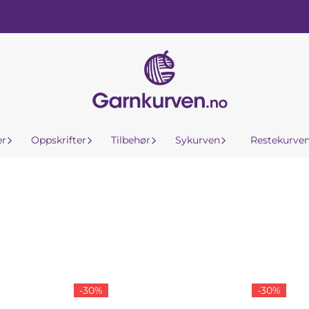
er
Oppskrifter
Tilbehør
Sykurven
Restekurve
-30%
-30%