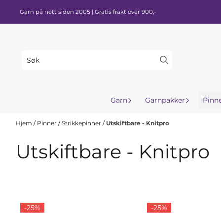
Hopp til innhold
Garn på nett siden 2005 | Gratis frakt over 900,-
Garn
Garnpakker
Pinn
Hjem
/
Pinner
/
Strikkepinner
/
Utskiftbare - Knitpro
Utskiftbare - Knitpro
-25%
-25%