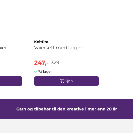
KnitPro
ier -
Vaiersett med farger
247,-
329,-
På lager
Kjøp
Garn og tilbehør til den kreative i mer enn 20 år