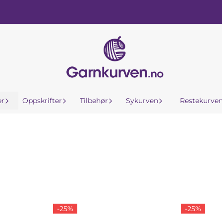
er
Oppskrifter
Tilbehør
Sykurven
Restekurve
-25%
-25%