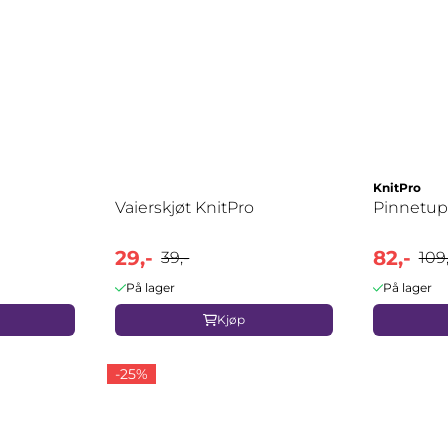
KnitPro
Vaierskjøt KnitPro
Pinnetup
29,-
82,-
39,-
109,
På lager
På lager
Kjøp
-25%