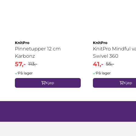
KnitPro
KnitPro
Pinnetupper 12 cm
KnitPro Mindful va
Karbonz
Swivel 360
57,-
41,-
113,-
55,-
På lager
På lager
Kjøp
Kjøp