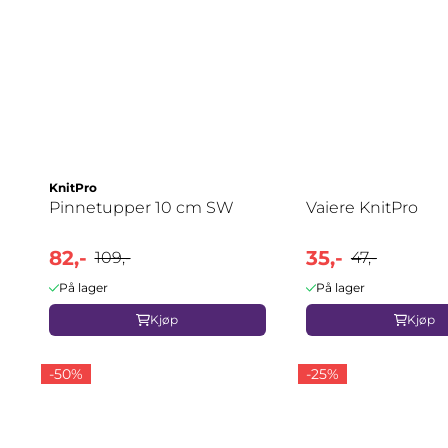
KnitPro
Pinnetupper 10 cm SW
Vaiere KnitPro
82,-
35,-
109,-
47,-
På lager
På lager
Kjøp
Kjøp
-50%
-25%