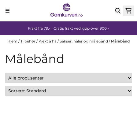
Hopp til innhold
Frakt fra 79,- | Gratis frakt ved kjøp over 900,-
Hjem
/
Tilbehør
/
Kjekt å ha
/
Sakser, nåler og målebånd
/
Målebånd
Målebånd