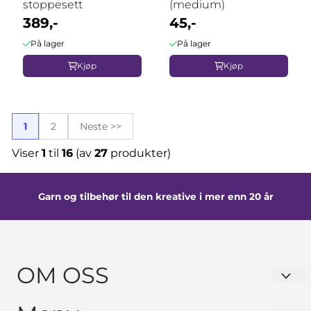
stoppesett
(medium)
389,-
45,-
På lager
På lager
Kjøp
Kjøp
1
2
Neste >>
Viser
1
til
16
(av
27
produkter)
Garn og tilbehør til den kreative i mer enn 20 år
OM OSS
GARNKURVEN Hanne Solhaug