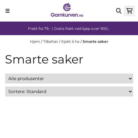
Hopp til innhold
Frakt fra 79,- | Gratis frakt ved kjøp over 900,-
Hjem
/
Tilbehør
/
Kjekt å ha
/
Smarte saker
Smarte saker