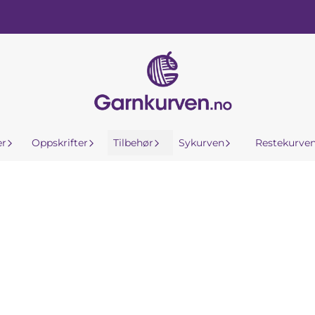
er
Oppskrifter
Tilbehør
Sykurven
Restekurve