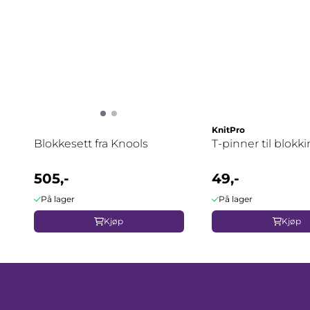
KnitPro
Blokkesett fra Knools
T-pinner til blokk
505,-
49,-
På lager
På lager
Kjøp
Kjøp