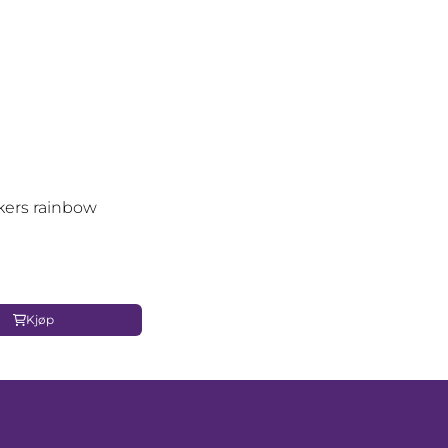
kers rainbow
Kjøp