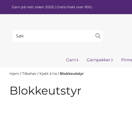
Hopp til innhold
Garn på nett siden 2005 | Gratis frakt over 900,-
Garn
Garnpakker
Pinn
Hjem
/
Tilbehør
/
Kjekt å ha
/
Blokkeutstyr
Blokkeutstyr