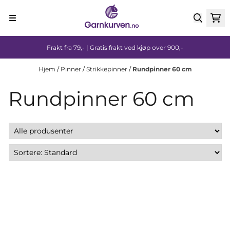
Hopp til innhold
Frakt fra 79,- | Gratis frakt ved kjøp over 900,-
Hjem
/
Pinner
/
Strikkepinner
/
Rundpinner 60 cm
Rundpinner 60 cm