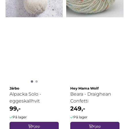
Järbo
Hey Mama Wolf
Alpacka Solo -
Beara - Draighean
eggeskallhvit
Confetti
99,-
249,-
På lager
På lager
Kjøp
Kjøp