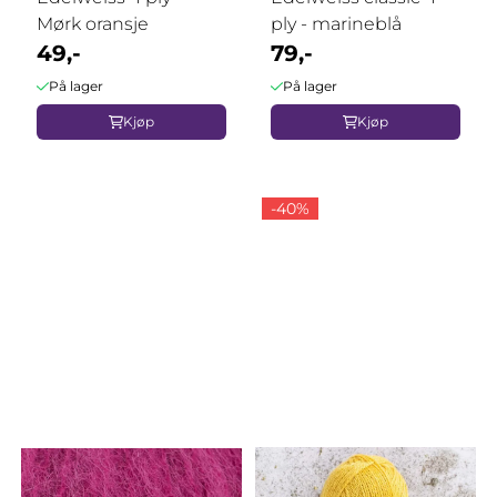
Mørk oransje
ply - marineblå
49,-
79,-
På lager
På lager
Kjøp
Kjøp
-40%