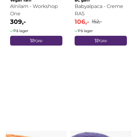
Vegan Yarn
BC garn
Alnilam - Workshop
Babyalpaca - Creme
One
RAS
309,-
106,-
152,-
På lager
På lager
Kjøp
Kjøp