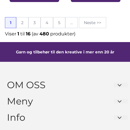
1
2
3
4
5
...
Neste >>
Viser
1
til
16
(av
480
produkter)
Garn og tilbehør til den kreative i mer enn 20 år
OM OSS
GARNKURVEN Hanne Solhaug
Meny
Rådyrvegen 34
Personvern
Info
2014 BLYSTADLIA
Om Garnkurven
Org. nr. 987928786
Personvern