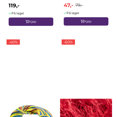
47,-
119,-
79,-
På lager
På lager
Kjøp
Kjøp
-40%
-60%