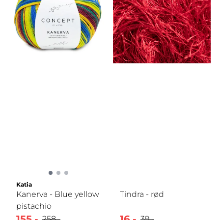
Katia
Kanerva - Blue yellow
Tindra - rød
pistachio
155,-
16,-
258,-
39,-